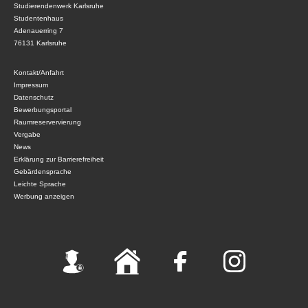
Studierendenwerk Karlsruhe
Studentenhaus
Adenauerring 7
76131 Karlsruhe
Kontakt/Anfahrt
Impressum
Datenschutz
Bewerbungsportal
Raumreservervierung
Vergabe
News
Erklärung zur Barrierefreiheit
Gebärdensprache
Leichte Sprache
Werbung anzeigen