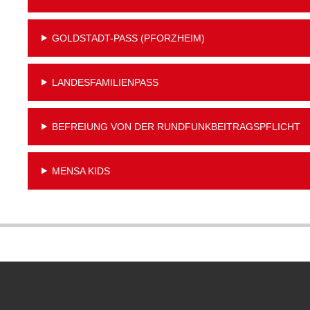
GOLDSTADT-PASS (PFORZHEIM)
LANDESFAMILIENPASS
BEFREIUNG VON DER RUNDFUNKBEITRAGSPFLICHT
MENSA KIDS