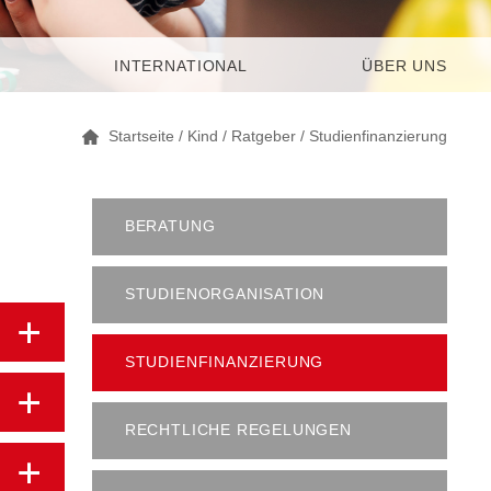
INTERNATIONAL
ÜBER UNS
Startseite
/
Kind
/
Ratgeber
/
Studienfinanzierung
BERATUNG
STUDIENORGANISATION
STUDIENFINANZIERUNG
RECHTLICHE REGELUNGEN