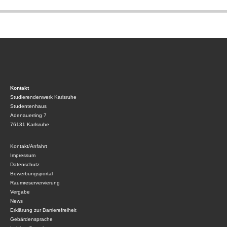
Kontakt
Studierendenwerk Karlsruhe
Studentenhaus
Adenauerring 7
76131 Karlsruhe
Kontakt/Anfahrt
Impressum
Datenschutz
Bewerbungsportal
Raumreservervierung
Vergabe
News
Erklärung zur Barrierefreiheit
Gebärdensprache