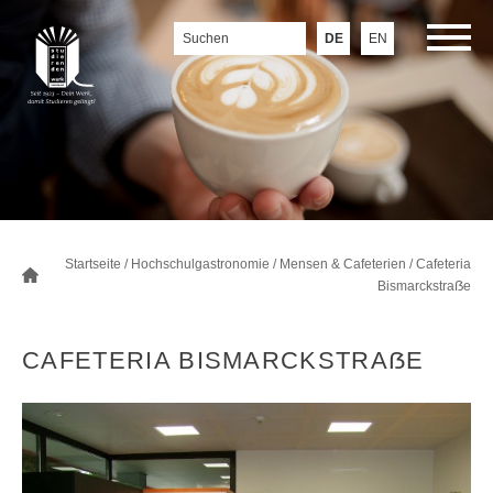
DE
EN
Startseite
/
Hochschulgastronomie
/
Mensen & Cafeterien
/
Cafeteria
Bismarckstraẞe
CAFETERIA BISMARCKSTRAẞE