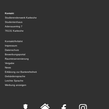
Kontakt
Studierendenwerk Karlsruhe
Studentenhaus
Adenauerring 7
76131 Karlsruhe
Kontakt/Anfahrt
Impressum
Datenschutz
Bewerbungsportal
Raumreservervierung
Vergabe
News
Erklärung zur Barrierefreiheit
Gebärdensprache
Leichte Sprache
Werbung anzeigen