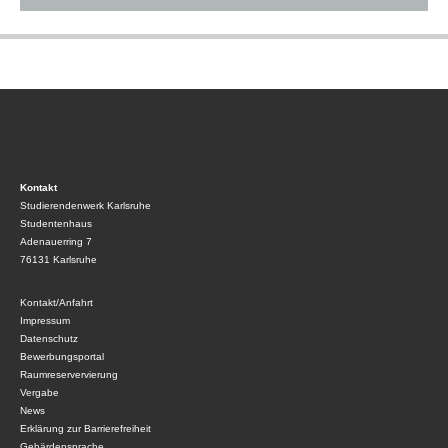
Kontakt
Studierendenwerk Karlsruhe
Studentenhaus
Adenauerring 7
76131 Karlsruhe
Kontakt/Anfahrt
Impressum
Datenschutz
Bewerbungsportal
Raumreservervierung
Vergabe
News
Erklärung zur Barrierefreiheit
Gebärdensprache