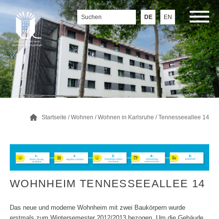
DE
EN
Startseite
/
Wohnen
/
Wohnen in Karlsruhe
/
Tennesseeallee 14
WOHNHEIM TENNESSEEALLEE 14
Das neue und moderne Wohnheim mit zwei Baukörpern wurde
erstmals zum Wintersemester 2012/2013 bezogen. Um die Gebäude