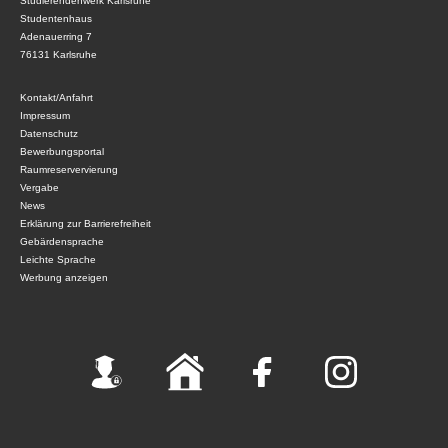
Studierendenwerk Karlsruhe
Studentenhaus
Adenauerring 7
76131 Karlsruhe
Kontakt/Anfahrt
Impressum
Datenschutz
Bewerbungsportal
Raumreservervierung
Vergabe
News
Erklärung zur Barrierefreiheit
Gebärdensprache
Leichte Sprache
Werbung anzeigen