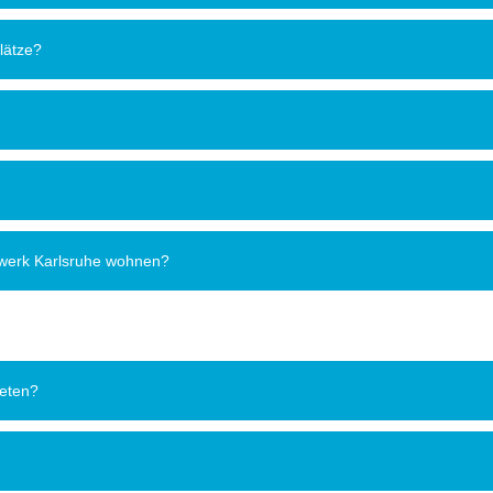
lätze?
werk Karlsruhe wohnen?
ieten?