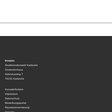
Kontakt
Studierendenwerk Karlsruhe
Studentenhaus
Adenauerring 7
76131 Karlsruhe
Kontakt/Anfahrt
Impressum
Datenschutz
Bewerbungsportal
Raumreservervierung
Vergabe