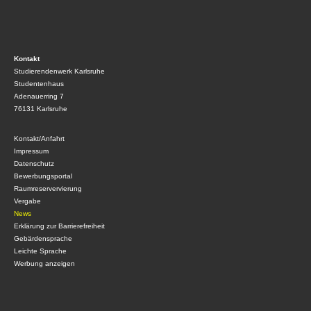
Kontakt
Studierendenwerk Karlsruhe
Studentenhaus
Adenauerring 7
76131 Karlsruhe
Kontakt/Anfahrt
Impressum
Datenschutz
Bewerbungsportal
Raumreservervierung
Vergabe
News
Erklärung zur Barrierefreiheit
Gebärdensprache
Leichte Sprache
Werbung anzeigen