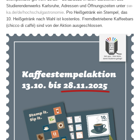
Studierendenwerks Karlsruhe, Adressen und Öffnungszeiten unter
sw-
ka.de/de/hochschulgastronomie
. Pro Heißgetränk ein Stempel, das
10. Heißgetränk nach Wahl ist kostenlos. Fremdbetriebene Kaffeebars
(chicco di caffé) sind von der Aktion ausgeschlossen.