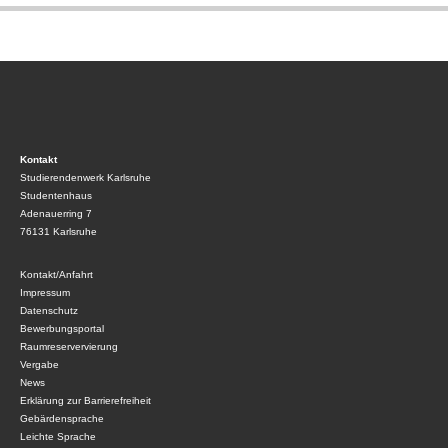
Kontakt
Studierendenwerk Karlsruhe
Studentenhaus
Adenauerring 7
76131 Karlsruhe
Kontakt/Anfahrt
Impressum
Datenschutz
Bewerbungsportal
Raumreservervierung
Vergabe
News
Erklärung zur Barrierefreiheit
Gebärdensprache
Leichte Sprache