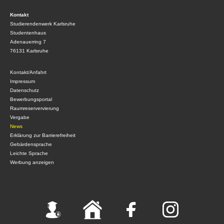
Kontakt
Studierendenwerk Karlsruhe
Studentenhaus
Adenauerring 7
76131 Karlsruhe
Kontakt/Anfahrt
Impressum
Datenschutz
Bewerbungsportal
Raumreservervierung
Vergabe
News
Erklärung zur Barrierefreiheit
Gebärdensprache
Leichte Sprache
Werbung anzeigen