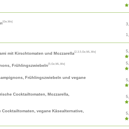
[Ge,We]
en
3
1
5
[2,3,5,Ge,ML,We]
ami mit Kirschtomaten und Mozzarella
5
[5,Ge,ML,We]
gnons, Frühlingszwiebeln
Champignons, Frühlingszwiebeln und vegane
5
frische Cocktailtomaten, Mozzarella,
5
e Cocktailtomaten, vegane Käsealternative,
5