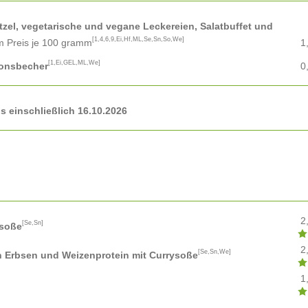
el, vegetarische und vegane Leckereien, Salatbuffet und
[1,4,6,9,Ei,Hf,ML,Se,Sn,So,We]
em Preis je 100 gramm
1
[1,Ei,GEL,ML,We]
ionsbecher
0
 einschließlich 16.10.2026
2
[Se,Sn]
ysoße
2
[Se,Sn,We]
n Erbsen und Weizenprotein mit Currysoße
1