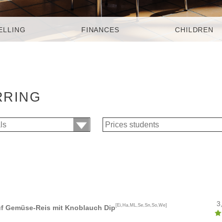
ELLING
FINANCES
CHILDREN
RRING
3
[Ei,Ha,ML,Se,Sn,So,We]
auf Gemüse-Reis mit Knoblauch Dip