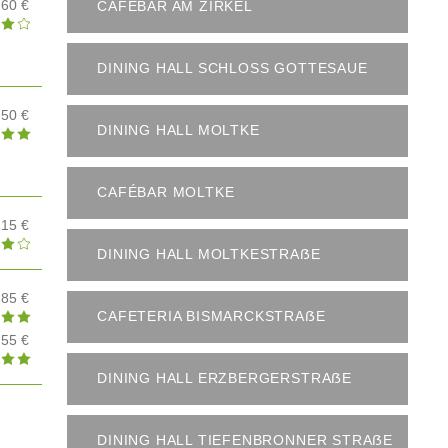
,60 €
CAFÉBAR AM ZIRKEL
DINING HALL SCHLOSS GOTTESAUE
,50 €
DINING HALL MOLTKE
CAFÉBAR MOLTKE
,15 €
DINING HALL MOLTKESTRAẞE
,85 €
CAFETERIA BISMARCKSTRAẞE
,55 €
DINING HALL ERZBERGERSTRAẞE
DINING HALL TIEFENBRONNER STRAẞE