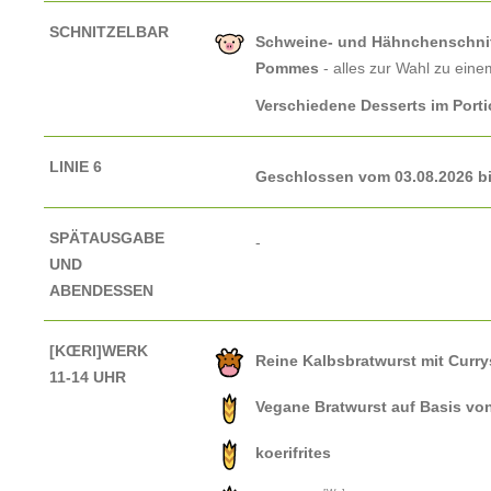
SCHNITZELBAR
Schweine- und Hähnchenschnitz
Pommes
- alles zur Wahl zu ein
Verschiedene Desserts im Port
LINIE 6
Geschlossen vom 03.08.2026 bis
SPÄTAUSGABE
-
UND
ABENDESSEN
[KŒRI]WERK
Reine Kalbsbratwurst mit Curr
11-14 UHR
Vegane Bratwurst auf Basis vo
koerifrites