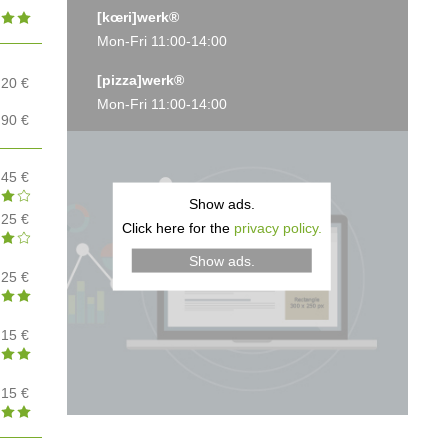
[kœri]werk®
Mon-Fri 11:00-14:00
[pizza]werk®
,20 €
Mon-Fri 11:00-14:00
,90 €
,45 €
Show ads.
,25 €
Click here for the
privacy policy.
Show ads.
,25 €
,15 €
,15 €