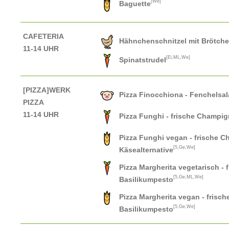
[We]
Baguette
CAFETERIA
Hähnchenschnitzel mit Brötch
11-14 UHR
[Ei,ML,We]
Spinatstrudel
[PIZZA]WERK
Pizza Finocchiona - Fenchelsal
PIZZA
11-14 UHR
Pizza Funghi - frische Champi
Pizza Funghi vegan - frische 
[5,Ge,We]
Käsealternative
Pizza Margherita vegetarisch - 
[5,Ge,ML,We]
Basilikumpesto
Pizza Margherita vegan - frisch
[5,Ge,We]
Basilikumpesto