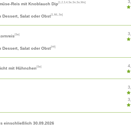
3
[1,2,3,4,Se,Sn,So,We]
emüse-Reis mit Knoblauch Dip
[1,ML,Se]
n Dessert, Salat oder Obst
3
[Se]
kornreis
[Hf]
n Dessert, Salat oder Obst
4
[Se]
icht mit Hühnchen
3
3
 einschließlich 30.09.2026