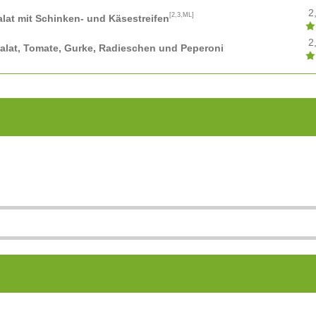
2
[2,3,ML]
salat mit Schinken- und Käsestreifen
2
tsalat, Tomate, Gurke, Radieschen und Peperoni