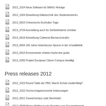
2013_1024 Neue Software für BAföG-Anträge
2013_1004 Einweihung Kältetechnik des Studentenwerks
2013_0923 Chinesische EssKultur-Tage
2013_0729 Ausstellung auch für Sehbehinderte sichtbar
2013_0618 Einweihung Cafeteria Bismarckstraße
2013_0604 100 Jahre hinterlassen Spuren in der Urwaldklinik
2013_0524 Erstsemester erleben Karlsruhe gratis
2013_0305 Projekt European Citizen Campus bewilligt
Press releases 2012
2012_1023 Round Table der PBS: Macht Schule studierfähig?
2012_1022 Hochschulgastronomie Imbisswagen
2012_0521 Gewächshaus statt Slumhütte!
2012_0508 Mensa Moltke in vier Stunden zum Gourmettempel