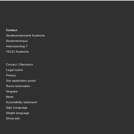
Contact
Studierendenwerk Karlsruhe
Studentenhaus
Adenauerring 7
76131 Karlsruhe
Contact / Directions
Legal notice
Privacy
Job application portal
Room reservation
Vergabe
News
Accessibility statement
Sign Language
Simple language
Show ads