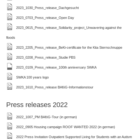
2023_1030_Press_release_Dachgesucht
2023_0703_Press_release_Open Day
2023_0615_Press_release_Solidarity_project_Unwavering against the
floods
2023_2205_Press_release_BeKi-certificate for the Kita Sternschnuppe
2023_0208_Press_release_Studie PBS
2023_0109_Press_release_100th anniversary SWKA
SWKA 100 years logo
2023_1610_Press_release BAföG-Informationstour
Press releases 2022
2022_1007_PM BAföG-Tour (in german)
2022_0905 Housing campaign ROOF WANTED 2022 (in german)
2022 Press Invitation Outpatient Supported Living for Students with an Autism