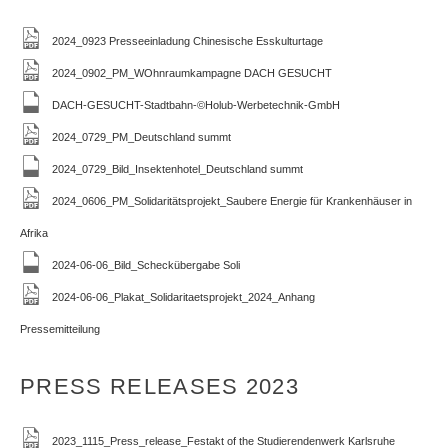
2024_0923 Presseeinladung Chinesische Esskulturtage
2024_0902_PM_WOhnraumkampagne DACH GESUCHT
DACH-GESUCHT-Stadtbahn-©Holub-Werbetechnik-GmbH
2024_0729_PM_Deutschland summt
2024_0729_Bild_Insektenhotel_Deutschland summt
2024_0606_PM_Solidaritätsprojekt_Saubere Energie für Krankenhäuser in
Afrika
2024-06-06_Bild_Scheckübergabe Soli
2024-06-06_Plakat_Solidaritaetsprojekt_2024_Anhang
Pressemitteilung
PRESS RELEASES 2023
2023_1115_Press_release_Festakt of the Studierendenwerk Karlsruhe