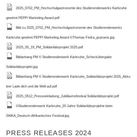
2025_0702_PM_Hochschulgastronomie des Studierendenwerks Karlsruhe
gewinnt PEPP! Marketing.Award.pdf
Bild zu 2025_0702_PM_Hochschulgastronomie des Studierendenwerks
Karlsruhe gewinnt PEPP! Marketing.Award ©Thomas Fedra_gvpraxis.jpg
2025_05_19_PM_Solidaritätsprojekt 2025.pdf
Bildanhang PM © Studierendenwerk Karlsruhe_Scheckübergabe
Solidaritätsprojekt.jpg
Bildanhang PM © Studierendenwerk Karlsruhe_Solidaritätsprojekt 2025_Akku
leer Lade dich und die Welt auf.pdf
2025_0512_Presseeinladung_Jubiläumsfestival Solidaritätsprojekt.pdf
©Studierendenwerk Karlsruhe_20 Jahre Solidaritätsprojekte beim
SWKA_Deutsch-Afrikanisches Festival.jpg
PRESS RELEASES 2024