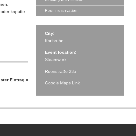
onen.
Room reservation
 oder kaputte
City:
Karlsruhe
Event location:
Steamwork
Roonstraße 23a
ster Eintrag »
Google Maps Link