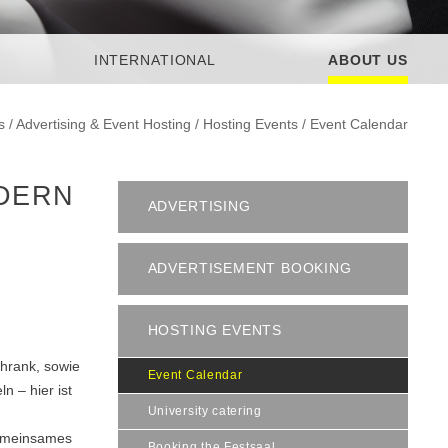
INTERNATIONAL
ABOUT US
s
/
Advertising & Event Hosting
/
Hosting Events
/
Event Calendar
NDERN
ADVERTISING
ADVERTISEMENT BOOKING
HOSTING EVENTS
chrank, sowie
Event Calendar
 – hier ist
University catering
gemeinsames
Booking the Festsaal