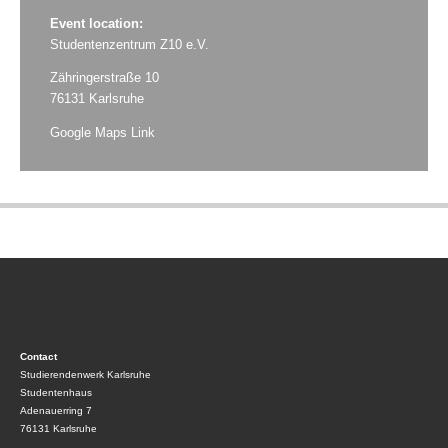
Event location:
Studentenzentrum Z10 e.V.
Zähringerstraße 10
76131 Karlsruhe
Google Maps Link
Contact
Studierendenwerk Karlsruhe
Studentenhaus
Adenauerring 7
76131 Karlsruhe