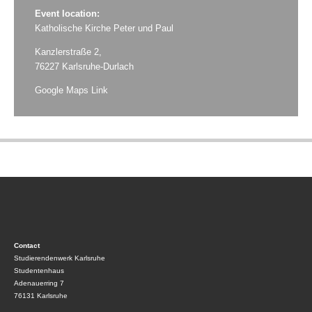
Event location:
Katholische Kirche Peter und Paul
Kanzlerstraße 2,
76227 Karlsruhe-Durlach
Google Maps Link
Contact
Studierendenwerk Karlsruhe
Studentenhaus
Adenauerring 7
76131 Karlsruhe